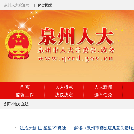
泉州人大欢迎您！
|
保密提醒
首 页
人大概览
人大新闻
监督工作
决议决定
选举任免
首页
>
地方立法
法治护航 让“星星”不孤独——解读《泉州市孤独症儿童关爱