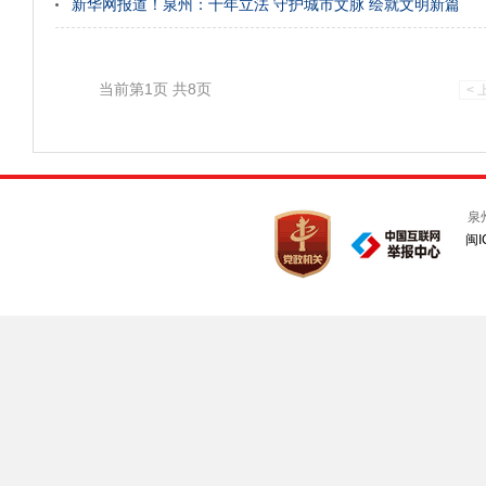
新华网报道！泉州：十年立法 守护城市文脉 绘就文明新篇
当前第1页 共8页
<
泉
闽I