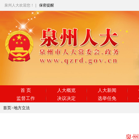
泉州人大欢迎您！
|
保密提醒
首 页
人大概览
人大新闻
监督工作
决议决定
选举任免
首页
>
地方立法
泉州