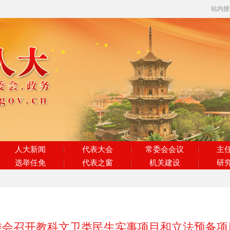
站内
人大新闻
代表大会
常委会会议
主
选举任免
代表之窗
机关建设
研
委会召开教科文卫类民生实事项目和立法预备项