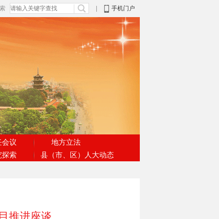
搜索
|
手机门户
任会议
地方立法
究探索
县（市、区）人大动态
目推进座谈