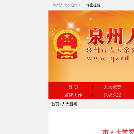
泉州人大欢迎您！
|
保密提醒
首 页
人大概览
监督工作
决议决定
首页
>
人大新闻
市人大常