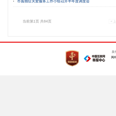
市孤独症关爱服务工作小组召开半年度调度会
当前第1页 共84页
< 
泉
闽I