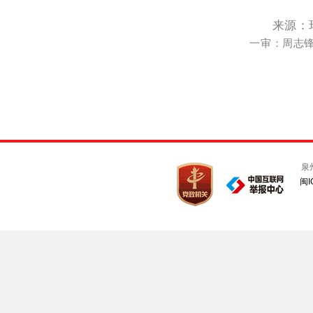
来源：
一审：周志锋 
泉
闽I