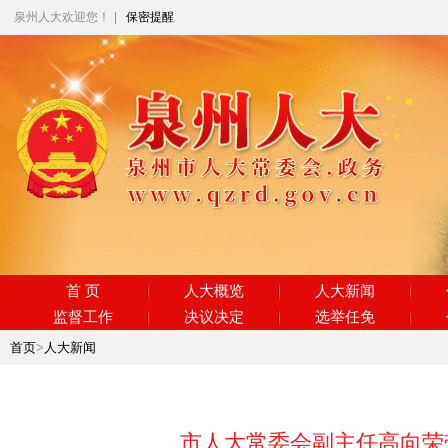
泉州人大欢迎您！
|
保密提醒
首 页
人大概览
人大新闻
监督工作
决议决定
选举任免
首页
>
人大新闻
市人大常委会副主任高向荣