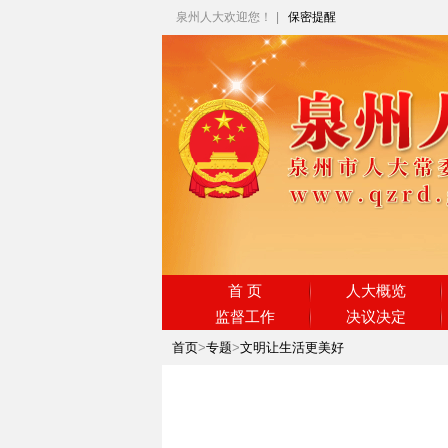
泉州人大欢迎您！
|
保密提醒
首 页
人大概览
监督工作
决议决定
首页
>
专题
>
文明让生活更美好