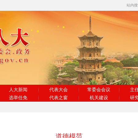
站内
人大新闻
代表大会
常委会会议
主
选举任免
代表之窗
机关建设
研
道德模范