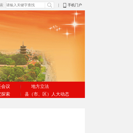
搜索
|
手机门户
任会议
地方立法
究探索
县（市、区）人大动态