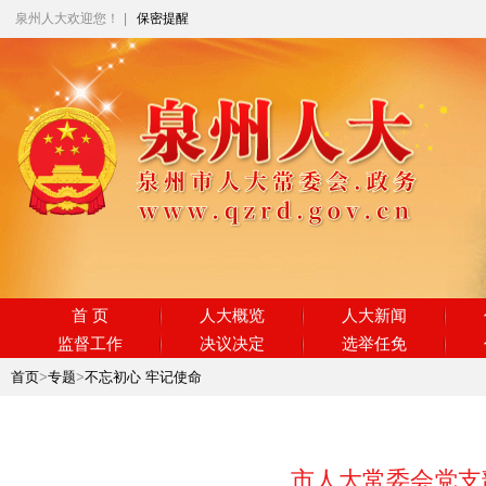
泉州人大欢迎您！
|
保密提醒
首 页
人大概览
人大新闻
监督工作
决议决定
选举任免
首页
>
专题
>
不忘初心 牢记使命
市人大常委会党支