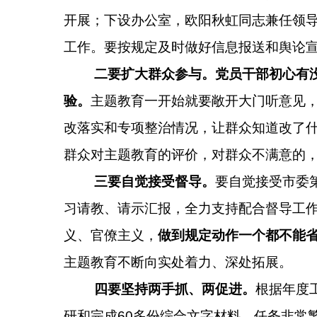
开展；下设办公室，
欧阳秋虹同志兼任领
工作。要按规定及时做好信息报送和舆论
二要扩大群众参与。党员干部初心有
验。
主题教育一开始就要敞开大门听意见
改落实和专项整治情况，让群众知道改了
群众对主题教育的评价，对群众不满意的
三要自觉接受督导。
要自觉接受市委
习请教、请示汇报，全力支持配合督导工
义、官僚主义，
做到规定动作一个都不能
主题教育不断向实处着力、深处拓展。
四要坚持两手抓、两促进。
根据年度
研和完成
60
多份综合文字材料，任务非常