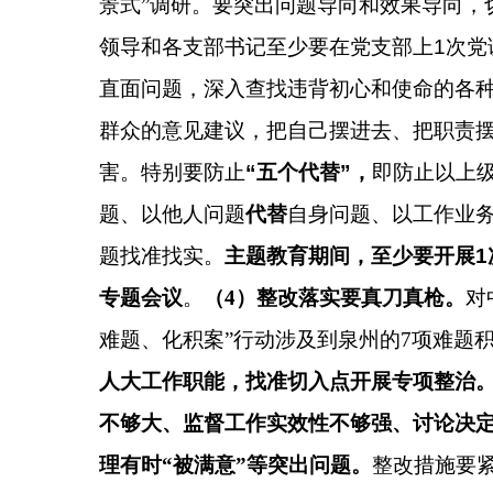
景式”调研。要突出问题导向和效果导向，
领导和各支部书记至少要在党支部上
1
次党
直面问题，深入查找违背初心和使命的各
群众的意见建议，把自己摆进去、把职责
害
。
特别要防止
“五个代替”，
即防止以上
题、以他人问题
代替
自身问题、以工作业
题找准找实。
主题教育期间，至少要开展
1
专题会议
。
（
4
）整改落实要真刀真枪
。
对
难题、化积案”行动涉及到泉州的
7
项难题
人大工作职能，找准切入点开展专项整治
不够大、监督工作实效性不够强、讨论决
理有时“被满意”等突出问题。
整改措施要