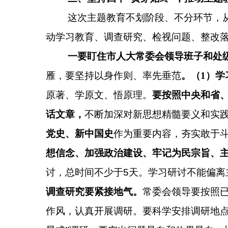
这次主题教育不划阶段、不分环节，
动学习教育、调查研究、检视问题、整改
一要盯住市人大常委会领导班子和处
雁，要坚持以身作则、率先垂范
。
（
1
）学
原著、学原文、悟原理。
要按照中央和省
话文章，
不断加深对新思想精髓要义和实
党史、新中国史
作为重要内容，夯实敢于
想信念、加强政治建设、牢记为民宗旨、
讨，总时间不少于
5
天。学习研讨不能偏离
调查研究要紧接地气。
常委会领导要按照
作风，认真开展调研。要科学安排调研地点