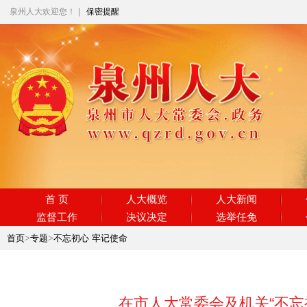
泉州人大欢迎您！
|
保密提醒
首 页
人大概览
人大新闻
监督工作
决议决定
选举任免
首页
>
专题
>
不忘初心 牢记使命
在市人大常委会及机关“不忘