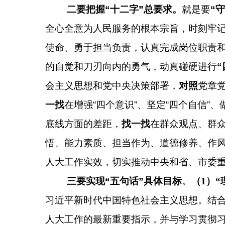
二要把握“十二字”总要求。
就是要
“
全心全意为人民服务的根本宗旨，时刻牢
使命、勇于担当负责，认真完成岗位职责
的自觉和刀刃向内的勇气，动真碰硬进行
会主义思想和党中央决策部署，
对照
党章
一找
在增强“四个意识”、坚定“四个自信”、
底线方面的差距，
找一找
在群众观点、群
悟、能力素质、担当作为、道德修养、作
人大工作实效，切实推动中央和省、市委
三要实现“五句话”具体目标
。
（
1
）“
习近平新时代中国特色社会主义思想。结
人大工作的最新重要指示，并与学习贯彻