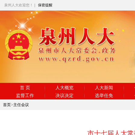
泉州人大欢迎您！
|
保密提醒
首 页
人大概览
人大新闻
监督工作
决议决定
选举任免
首页
>
主任会议
市十七届人大常