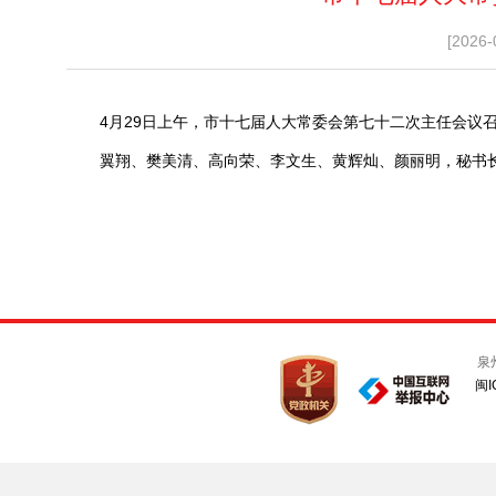
[2026-
4月29日上午，市十七届人大常委会第七十二次主任会议
翼翔、樊美清、高向荣、李文生、黄辉灿、颜丽明，秘书
泉
闽I