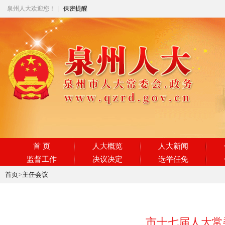
泉州人大欢迎您！
|
保密提醒
首 页
人大概览
人大新闻
监督工作
决议决定
选举任免
首页
>
主任会议
市十七届人大常