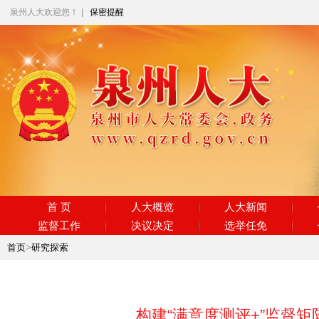
泉州人大欢迎您！
|
保密提醒
首 页
人大概览
人大新闻
监督工作
决议决定
选举任免
首页
>
研究探索
构建“满意度测评+”监督