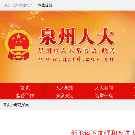
泉州人大欢迎您！
|
保密提醒
首 页
人大概览
人大新闻
监督工作
决议决定
选举任免
首页
>
研究探索
新形势下加强和改进