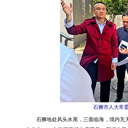
石狮
市人大常
石狮地处风头水尾，三面临海，境内无天然