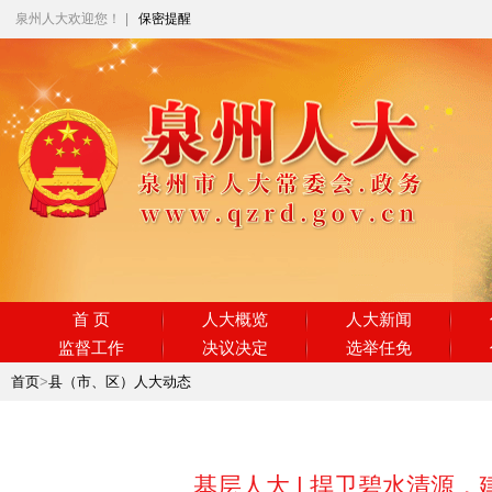
泉州人大欢迎您！
|
保密提醒
首 页
人大概览
人大新闻
监督工作
决议决定
选举任免
首页
>
县（市、区）人大动态
基层人大 | 捍卫碧水清源