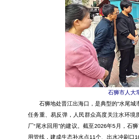
石狮
市人大
石狮地处晋江出海口，是典型的“水尾城市
任务重、易反弹，人民群众高度关注水环境
厂“尾水回用”的建议。截至2026年5月，石
用管线，建成生态补水点11个、出水冲刷口