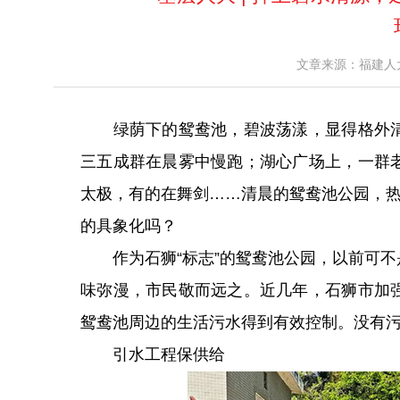
文章来源：福建人大网 [
绿荫下的鸳鸯池，碧波荡漾，显得格外清
三五成群在晨雾中慢跑；湖心广场上，一群
太极，有的在舞剑……清晨的鸳鸯池公园，热
的具象化吗？
作为石狮“标志”的鸳鸯池公园，以前可不
味弥漫，市民敬而远之。近几年，石狮市加
鸳鸯池周边的生活污水得到有效控制。没有
引水工程保供给