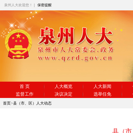
泉州人大欢迎您！
|
保密提醒
首 页
人大概览
人大新闻
监督工作
决议决定
选举任免
首页
>
县（市、区）人大动态
县（市