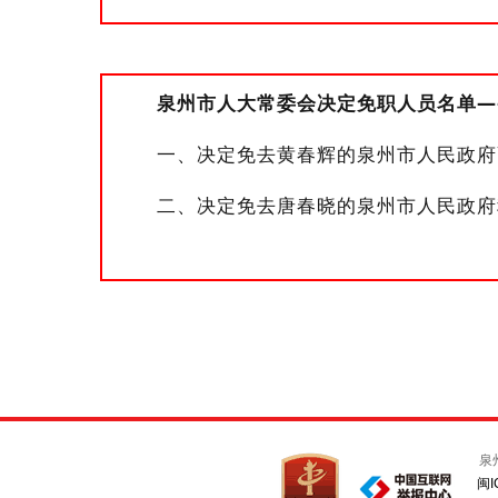
泉州市人大常委会
决定免职
人员名单
—
一、决定
免去
黄春辉的
泉州市人民
政府
二、决定免去唐春晓的
泉州市人民
政府
泉
闽I