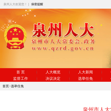
泉州人大欢迎您！
|
保密提醒
首 页
人大概览
人大新闻
监督工作
决议决定
选举任免
首页
>
选举任免
泉州市人大