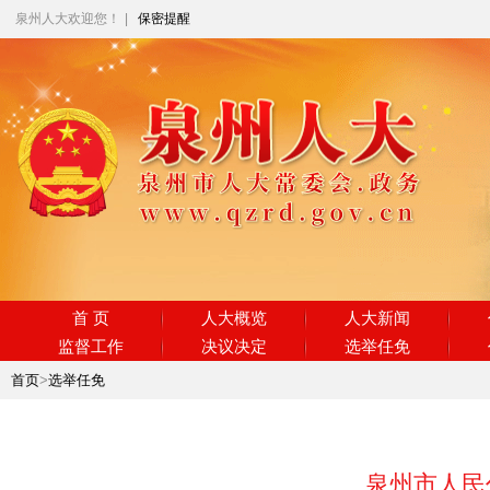
泉州人大欢迎您！
|
保密提醒
首 页
人大概览
人大新闻
监督工作
决议决定
选举任免
首页
>
选举任免
泉州市人民