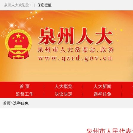
泉州人大欢迎您！
|
保密提醒
首 页
人大概览
人大新闻
监督工作
决议决定
选举任免
首页
>
选举任免
泉州市人民代表