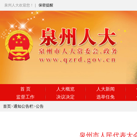
泉州人大欢迎您！
|
保密提醒
首 页
人大概览
人大新闻
监督工作
决议决定
选举任免
首页
>
通知公告栏
>
公告
泉州市人民代表大会