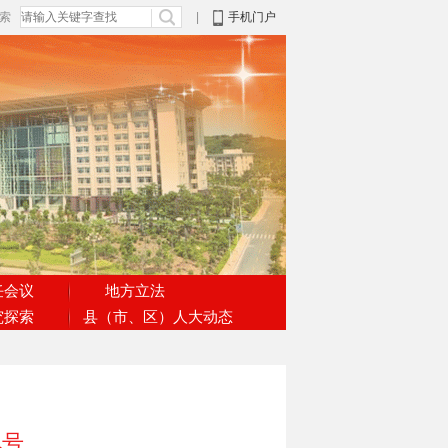
搜索
|
手机门户
任会议
地方立法
究探索
县（市、区）人大动态
九号