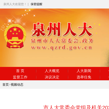
泉州人大欢迎您！
|
保密提醒
首 页
人大概览
人大新闻
监督工作
决议决定
选举任免
首页
>
视频动态
市人大常委会党组及机关20