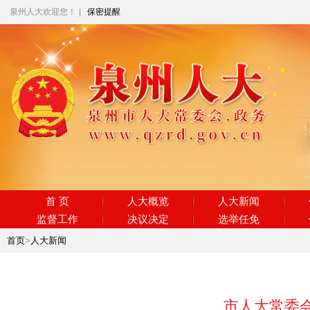
泉州人大欢迎您！
|
保密提醒
首 页
人大概览
人大新闻
监督工作
决议决定
选举任免
首页
>
人大新闻
市人大常委