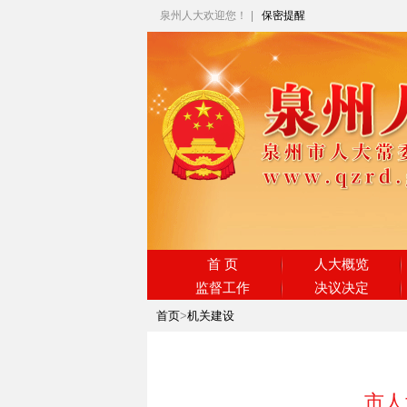
泉州人大欢迎您！
|
保密提醒
首 页
人大概览
监督工作
决议决定
首页
>
机关建设
市人