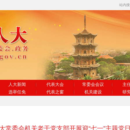
站内
人大新闻
代表大会
常委会会议
主
选举任免
代表之窗
机关建设
研
大常委会机关老干党支部开展迎“七一”主题党