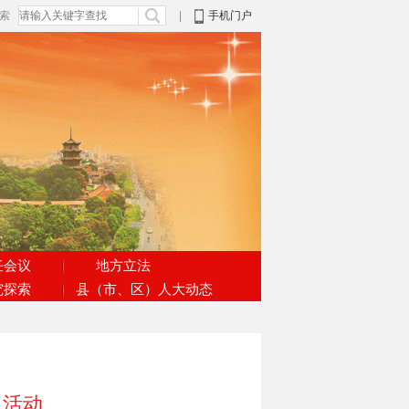
搜索
|
手机门户
任会议
地方立法
究探索
县（市、区）人大动态
日活动