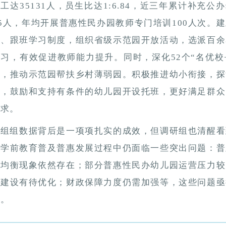
工达35131人，员生比达1:6.84，近三年累计补充公
85人，年均开展普惠性民办园教师专门培训100人次。
放、跟班学习制度，组织省级示范园开放活动，选派百余
习，有效促进教师能力提升。同时，深化52个“名优校
设，推动示范园帮扶乡村薄弱园。积极推进幼小衔接，探
学，鼓励和支持有条件的幼儿园开设托班，更好满足群众
需求。
一组组数据背后是一项项扎实的成效，但调研组也清醒看
市学前教育普及普惠发展过程中仍面临一些突出问题：普
不均衡现象依然存在；部分普惠性民办幼儿园运营压力较
伍建设有待优化；财政保障力度仍需加强等，这些问题亟
解。