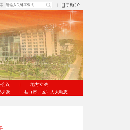
搜索
|
手机门户
任会议
地方立法
究探索
县（市、区）人大动态
来