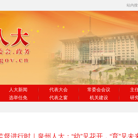
站内
人大新闻
代表大会
常委会会议
主
选举任免
代表之窗
机关建设
研
监督进行时｜泉州人大：“幼”见花开，“育”见未