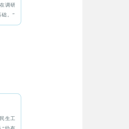
明在调研
础。”
民生工
“幼有