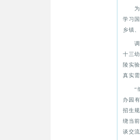
学习国
乡镇
十三
陵实
真实
“
办园有
招生
绕当
谈交