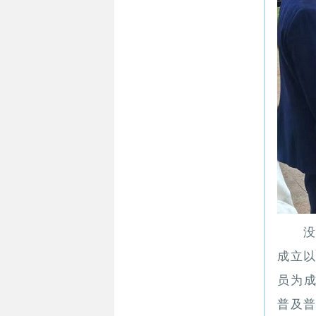
成立
员为
普及