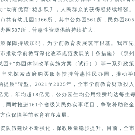
向“幼有优育”稳步跃升，人民群众的获得感持续增强
市共有幼儿园1366所，其中公办园561所，民办园80
办园587所，普惠性资源供给持续扩大。
政策保障持续加码，为学前教育发展筑牢根基。我市先
州市推动学前教育深化改革规范发展的十条措施》《泉州
总园+”办园体制改革实施方案（试行）》等一系列政
内率先探索政府购买服务扶持普惠性民办园，推动学
涵提质”转型。2021至2025年，全市学前教育财政投
69亿元，年均超18亿元，公办园生均公用经费均达每生每
，同时推进161个省级为民办实事项目，争取补助资金4
全方位保障学前教育有序发展。
师资队伍建设不断强化，保教质量稳步提升。目前，全市