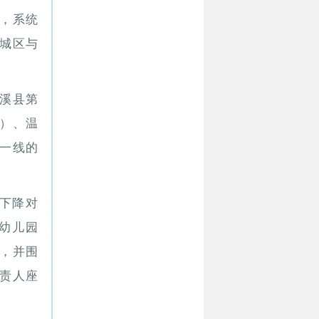
”，系统
照城区与
溪县第
）、温
一线的
源下降对
各幼儿园
，并围
责人座