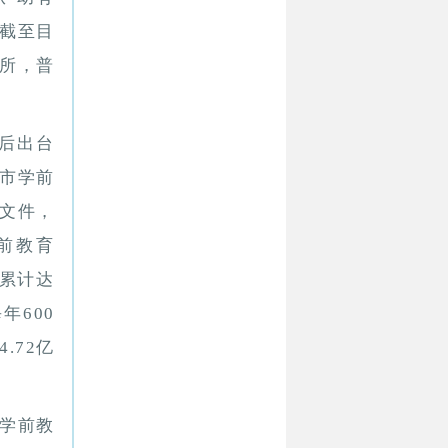
。截至目
5所，普
后出台
市学前
策文件，
前教育
入累计达
年600
.72亿
学前教