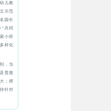
办幼儿教
建立示范
名园长
+”共同
索小班
多样化
到，当
及普惠
大；师
待针对