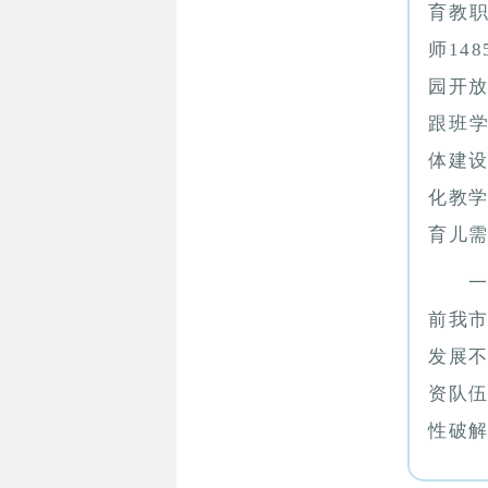
育教职
师14
园开
跟班学
体建
化教
育儿
前我
发展
资队
性破