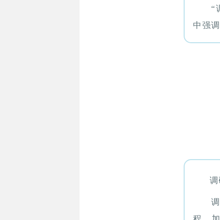
“
中强调
调
程，