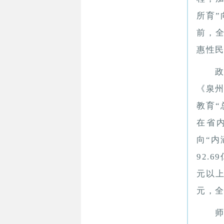
所育”
前，全
惠性民
《泉
教育“
在省
向“内
92.
元以上
元，