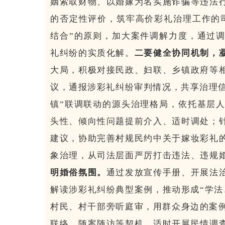
姻索取财物、以婚嫁为名实施诈骗等违法
的否定性评价，筑牢高价彩礼治理工作的
结合”的原则，加大案件调解力度，通过
礼纠纷的实质化解。
二要健全协同机制，
大局，积极对接民政、妇联、乡镇政府等
议，通报涉彩礼纠纷审判情况，共享治理信
镇”联调联动的源头治理格局，依托基层
头性、倾向性问题提前介入、适时调处；
建议，协助完善村规民约中关于嫁妆彩礼
象治理，从司法层面严厉打击违法、违规
明婚俗氛围。
通过发放宣传手册、开展法
解读涉彩礼纠纷典型案例，推动形成“学法
村民、村干部旁听庭审，用群众身边的案例
联络、随案随访等契机，适时开展民情调