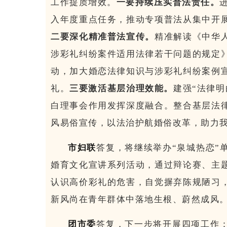
工作提质增效。
一要持续压实普法责任。
入年度重点任务，推动专项普法从集中开
二要深化精准普法宣传。
精准解读《中华
涉彩礼纠纷案件适用法律若干问题的规定
动，加大婚恋法律知识与涉彩礼纠纷案例
礼。
三要激活基层治理效能。
建强“法律明
白理事会作用发挥深度融合。整合基层法
风易俗宣传，以法治护航婚俗改革，助力
市妇联
答复，将继续举办“泉城热恋”
婚育文化宣讲系列活动，通过辩论赛、主
认识高价彩礼的危害，自觉摒弃陈规陋习
新风尚在青年群体中落地生根、蔚然成风
团市委
答复，下一步将开展四项工作