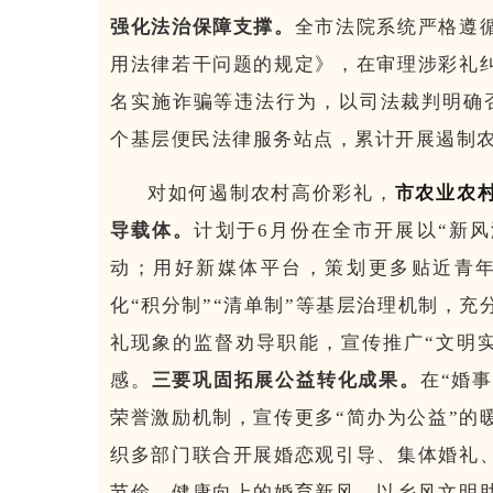
强化法治保障支撑。
全市法院系统严格遵
用法律若干问题的规定》，在审理涉彩礼
名实施诈骗等违法行为，以司法裁判明确否
个基层便民法律服务站点，累计开展遏制农
对如何遏制农村高价彩礼，
市农业农
导载体。
计划于6月份在全市开展以“新
动；用好新媒体平台，策划更多贴近青
化“积分制”“清单制”等基层治理机制，
礼现象的监督劝导职能，宣传推广“文明
感。
三要巩固拓展公益转化成果。
在“婚
荣誉激励机制，宣传更多“简办为公益”的
织多部门联合开展婚恋观引导、集体婚礼
节俭、健康向上的婚育新风，以乡风文明