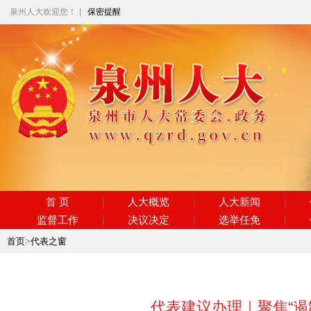
泉州人大欢迎您！
|
保密提醒
首 页
人大概览
人大新闻
监督工作
决议决定
选举任免
首页
>
代表之窗
代表建议办理｜聚焦“遏