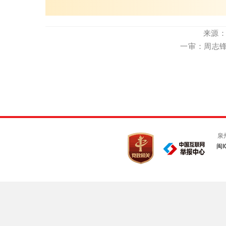
来源：
一审：周志锋 
泉
闽I