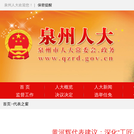
泉州人大欢迎您！
|
保密提醒
首 页
人大概览
人大新闻
监督工作
决议决定
选举任免
首页
>
代表之窗
黄河辉代表建议：深化“工匠