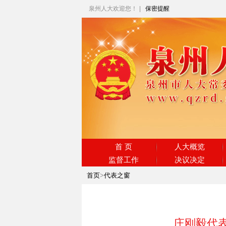
泉州人大欢迎您！
|
保密提醒
首 页
人大概览
监督工作
决议决定
首页
>
代表之窗
庄刚毅代表