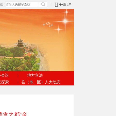
搜索
|
手机门户
任会议
地方立法
究探索
县（市、区）人大动态
美食之都”金