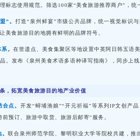
地理标志使用规范。筛选100家“美食旅游推荐商户”，
盟”
。
打造“泉州鲜宴”市级公共品牌，统一视觉标识
让美食旅游目的地拥有鲜明的品牌符号。
体系
。
在世遗点、美食集聚区等地设置中英阿日韩五语
菜品。发布《泉州美食术语多语种译写指南》，同步上线
条，拓宽美食旅游目的地产业价值
结合点
。
开发“蟳埔渔娘”“开元祈福”等系列IP文创产
游前预订、旅游中取货、旅游后邮寄”服务。
地
。
联合泉州师范学院、黎明职业大学等院校共建，推出