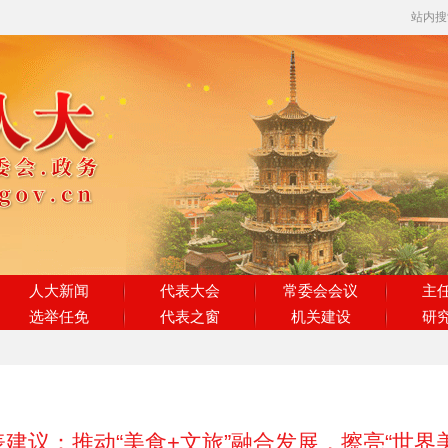
站内
人大新闻
代表大会
常委会会议
主
选举任免
代表之窗
机关建设
研
建议：推动“美食+文旅”融合发展，擦亮“世界