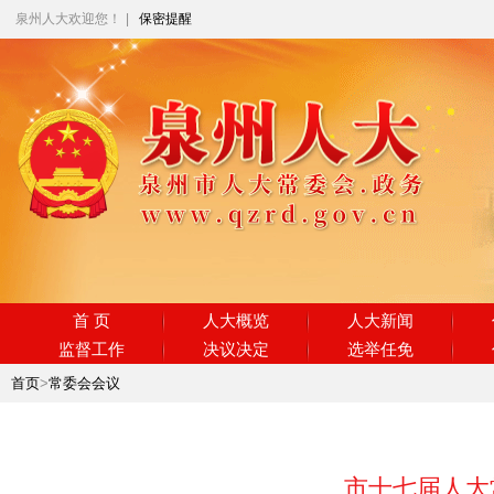
泉州人大欢迎您！
|
保密提醒
首 页
人大概览
人大新闻
监督工作
决议决定
选举任免
首页
>
常委会会议
市十七届人大