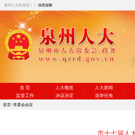
泉州人大欢迎您！
|
保密提醒
首 页
人大概览
人大新闻
监督工作
决议决定
选举任免
首页
>
常委会会议
市十七届人